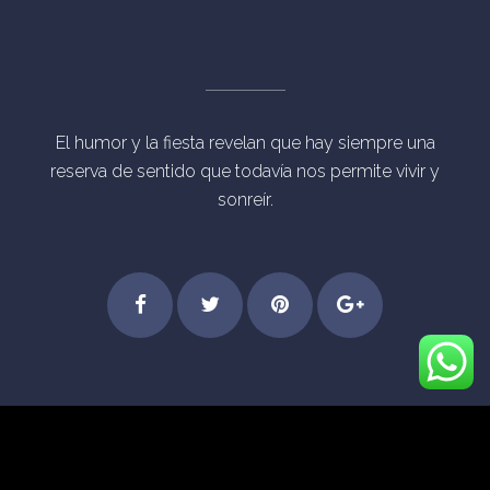
El humor y la fiesta revelan que hay siempre una
reserva de sentido que todavía nos permite vivir y
sonreír.
Step
Feel
Get
Dive
© Derechos Reservados Eventos Mágicos Madrid