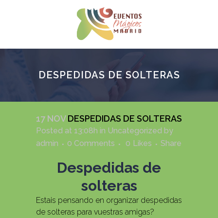
DESPEDIDAS DE SOLTERAS
17 NOV
DESPEDIDAS DE SOLTERAS
Posted at 13:08h
in
Uncategorized
by
admin
0 Comments
0
Likes
Share
Despedidas de
solteras
Estais pensando en organizar despedidas
de solteras para vuestras amigas?