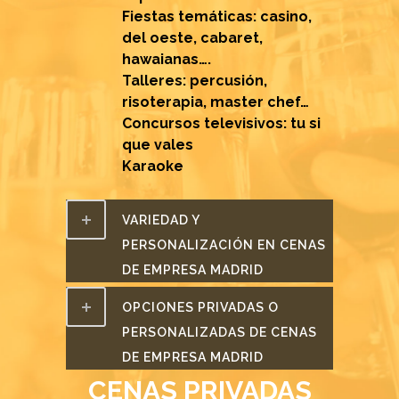
Fiestas temáticas: casino,
del oeste, cabaret,
hawaianas….
Talleres: percusión,
risoterapia, master chef…
Concursos televisivos: tu si
que vales
Karaoke
VARIEDAD Y
PERSONALIZACIÓN EN CENAS
DE EMPRESA MADRID
OPCIONES PRIVADAS O
PERSONALIZADAS DE CENAS
DE EMPRESA MADRID
CENAS PRIVADAS