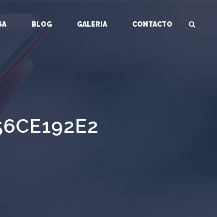
SA
BLOG
GALERIA
CONTACTO
56CE192E2