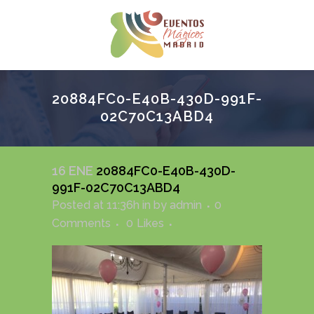
20884FC0-E40B-430D-991F-
02C70C13ABD4
16 ENE
20884FC0-E40B-430D-
991F-02C70C13ABD4
Posted at 11:36h
in
by
admin
0
Comments
0
Likes