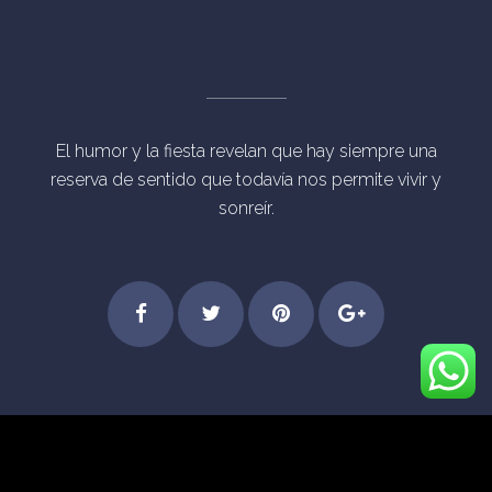
El humor y la fiesta revelan que hay siempre una
reserva de sentido que todavía nos permite vivir y
sonreír.
Step
Feel
Get
Dive
© Derechos Reservados Eventos Mágicos Madrid