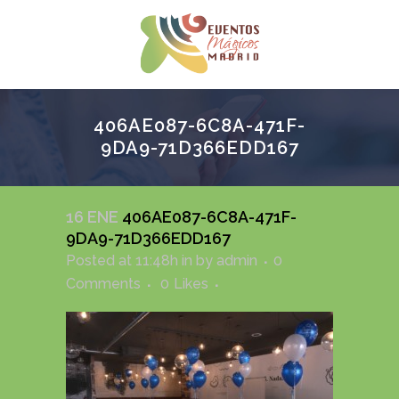
406AE087-6C8A-471F-
9DA9-71D366EDD167
16 ENE
406AE087-6C8A-471F-
9DA9-71D366EDD167
Posted at 11:48h
in
by
admin
0
Comments
0
Likes