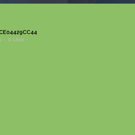
5CE04429CC44
s
0
Likes