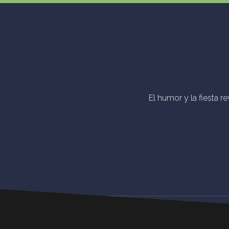
El humor y la fiesta r
Step
Feel
Get
Dive
© Dere