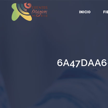
INICIO
FI
6A47DAA6