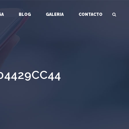
SA
BLOG
GALERIA
CONTACTO
04429CC44