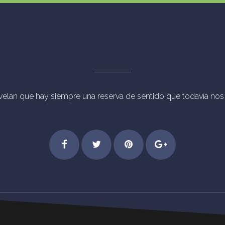
evelan que hay siempre una reserva de sentido que todavía nos p
chos Reservados Eventos Mágicos Madrid [vc_separator type="trans