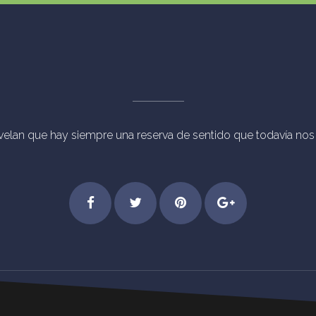
evelan que hay siempre una reserva de sentido que todavía nos p
chos Reservados Eventos Mágicos Madrid [vc_separator type="trans