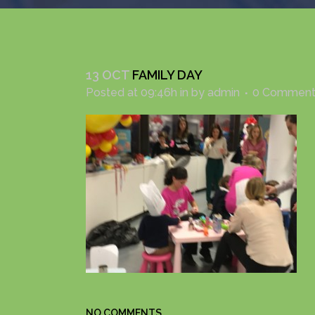
13 OCT
FAMILY DAY
Posted at 09:46h
in
by
admin
0 Comment
NO COMMENTS