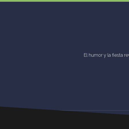
El humor y la fiesta r
Step
Feel
Get
Dive
© Dere