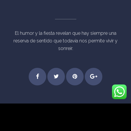
El humor y la fiesta revelan que hay siempre una
reserva de sentido que todavía nos permite vivir y
sonreír.
Step
Feel
Get
Dive
© Derechos Reservados Eventos Mágicos Madrid
into
the
started
into
[vc_separator type="transparent"