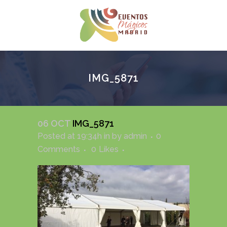
IMG_5871
06 OCT
IMG_5871
Posted at 19:34h
in
by
admin
0
Comments
0
Likes