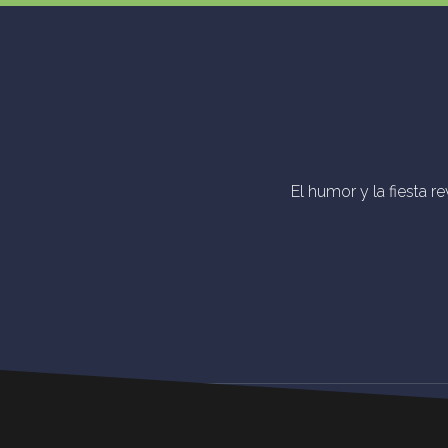
El humor y la fiesta r
Step
Feel
Get
Dive
© Dere