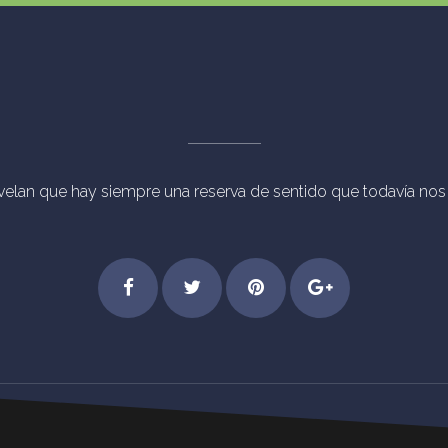
evelan que hay siempre una reserva de sentido que todavía nos p
chos Reservados Eventos Mágicos Madrid [vc_separator type="trans