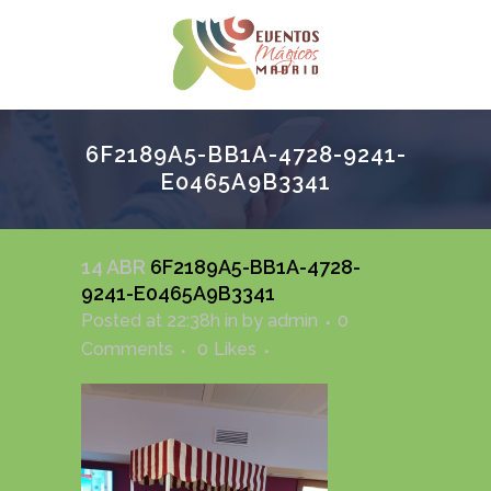
6F2189A5-BB1A-4728-9241-
E0465A9B3341
14 ABR
6F2189A5-BB1A-4728-
9241-E0465A9B3341
Posted at 22:38h
in
by
admin
0
Comments
0
Likes