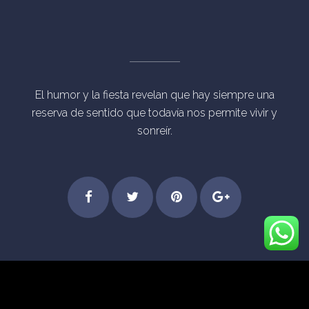
El humor y la fiesta revelan que hay siempre una
reserva de sentido que todavía nos permite vivir y
sonreír.
Step
Feel
Get
Dive
© Derechos Reservados Eventos Mágicos Madrid