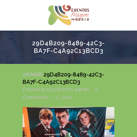
29D4B209-8489-42C3-
BA7F-C4A92C13BCD3
28 MAR
29D4B209-8489-42C3-
BA7F-C4A92C13BCD3
Posted at 16:45h
in
by
admin
0
Comments
0
Likes