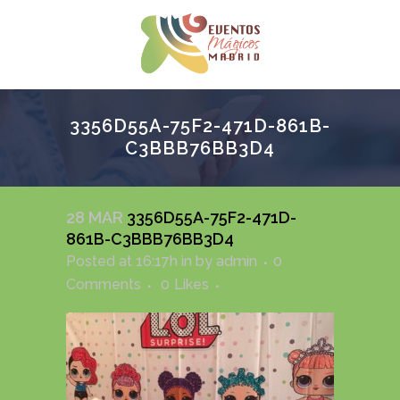
3356D55A-75F2-471D-861B-
C3BBB76BB3D4
28 MAR
3356D55A-75F2-471D-
861B-C3BBB76BB3D4
Posted at 16:17h
in
by
admin
0
Comments
0
Likes