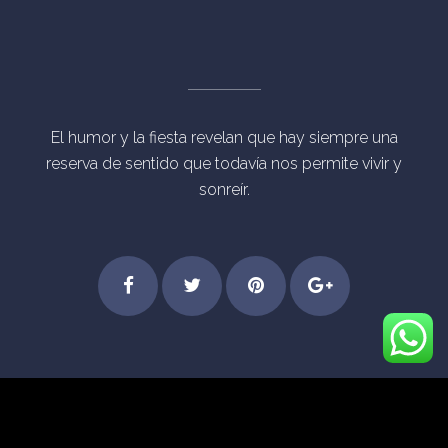
El humor y la fiesta revelan que hay siempre una
reserva de sentido que todavía nos permite vivir y
sonreír.
Step
Feel
Get
Dive
© Derechos Reservados Eventos Mágicos Madrid