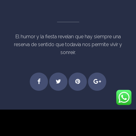
El humor y la fiesta revelan que hay siempre una
reserva de sentido que todavía nos permite vivir y
sonreír.
Step
Feel
Get
Dive
© Derechos Reservados Eventos Mágicos Madrid