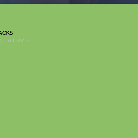
ACKS
s
0
Likes