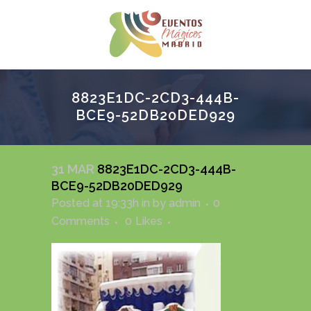
8823E1DC-2CD3-444B-
BCE9-52DB20DED929
31 MAR
8823E1DC-2CD3-444B-
BCE9-52DB20DED929
Posted at 19:33h
in
by
admin
0
Comments
0
Likes