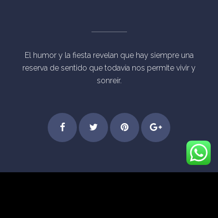
El humor y la fiesta revelan que hay siempre una
reserva de sentido que todavía nos permite vivir y
sonreír.
Step
Feel
Get
Dive
© Derechos Reservados Eventos Mágicos Madrid
into
the
started
into
[vc_separator type="transparent"