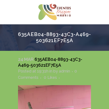
635AEB04-8893-43C3-A469-
503621EF7E5A
24 MAR
635AEB04-8893-43C3-
A469-503621EF7E5A
Posted at 19:31h
in
by
admin
0
Comments
0
Likes