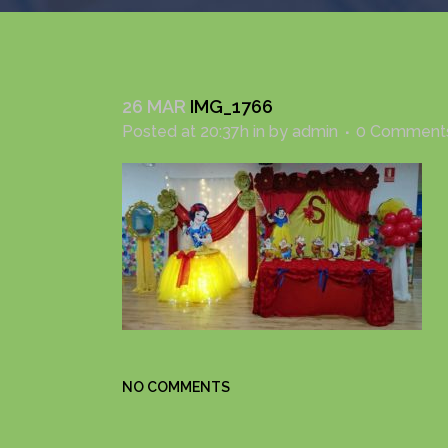
26 MAR
IMG_1766
Posted at 20:37h
in
by
admin
0 Comment
NO COMMENTS