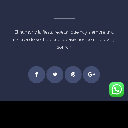
El humor y la fiesta revelan que hay siempre una
reserva de sentido que todavía nos permite vivir y
sonreír.
Step
Feel
Get
Dive
© Derechos Reservados Eventos Mágicos Madrid
into
the
started
into
[vc_separator type="transparent"