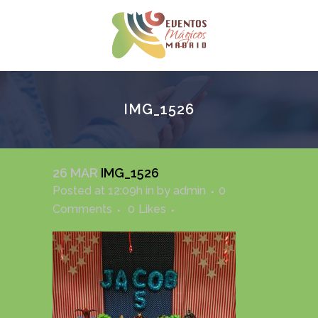
IMG_1526
26 MAR
IMG_1526
Posted at 12:09h
in
by
admin
0
Comments
0
Likes