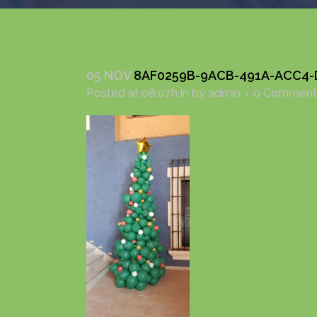
05 NOV
8AF0259B-9ACB-491A-ACC4-
Posted at 08:07h
in
by
admin
0 Comment