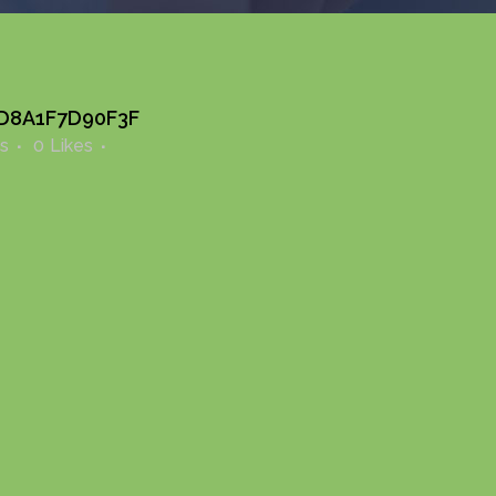
D8A1F7D90F3F
s
0
Likes