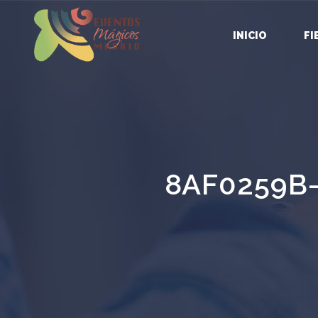
INICIO
FI
8AF0259B