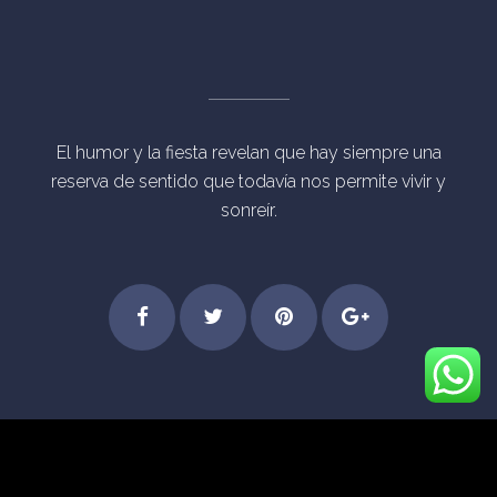
El humor y la fiesta revelan que hay siempre una
reserva de sentido que todavía nos permite vivir y
sonreír.
Step
Feel
Get
Dive
© Derechos Reservados Eventos Mágicos Madrid