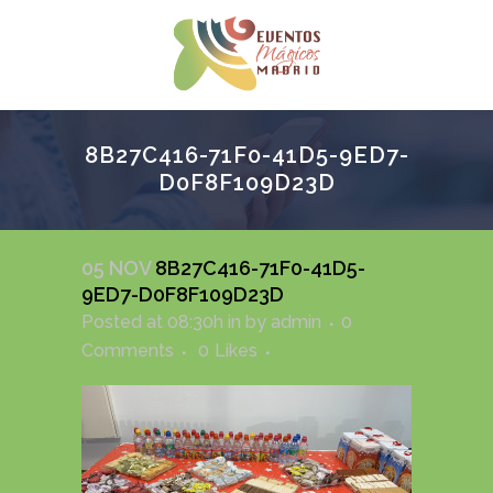
8B27C416-71F0-41D5-9ED7-
D0F8F109D23D
05 NOV
8B27C416-71F0-41D5-
9ED7-D0F8F109D23D
Posted at 08:30h
in
by
admin
0
Comments
0
Likes