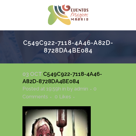
C549C922-7118-4A46-A82D-
8728DA4BE084
03 OCT
C549C922-7118-4A46-
A82D-8728DA4BE084
Posted at 19:59h
in
by
admin
0
Comments
0
Likes