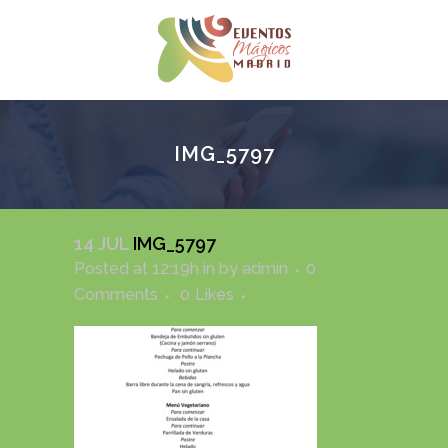
IMG_5797
14 JUL
IMG_5797
Posted at 12:19h
in
by
admin
0
Comments
0
Likes