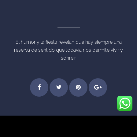
El humor y la fiesta revelan que hay siempre una
reserva de sentido que todavía nos permite vivir y
sonreír.
Step
Feel
Get
Dive
© Derechos Reservados Eventos Mágicos Madrid