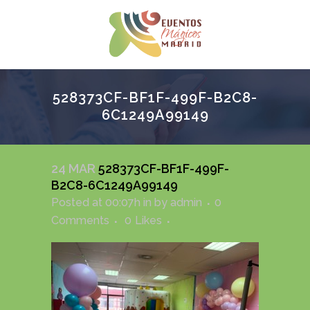
528373CF-BF1F-499F-B2C8-
6C1249A99149
24 MAR
528373CF-BF1F-499F-
B2C8-6C1249A99149
Posted at 00:07h
in
by
admin
0
Comments
0
Likes