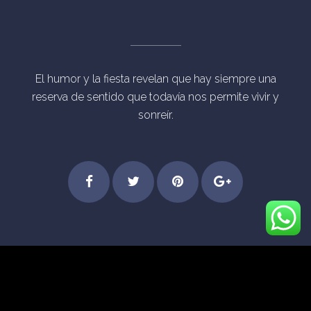
El humor y la fiesta revelan que hay siempre una
reserva de sentido que todavía nos permite vivir y
sonreír.
Step
Feel
Get
Dive
© Derechos Reservados Eventos Mágicos Madrid
into
the
started
into
[vc_separator type="transparent"