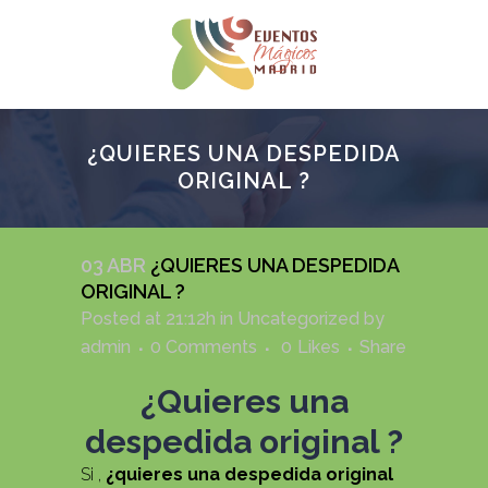
¿QUIERES UNA DESPEDIDA
ORIGINAL ?
03 ABR
¿QUIERES UNA DESPEDIDA
ORIGINAL ?
Posted at 21:12h
in
Uncategorized
by
admin
0 Comments
0
Likes
Share
¿Quieres una
despedida original ?
Si ,
¿quieres una despedida original