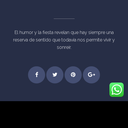
El humor y la fiesta revelan que hay siempre una
reserva de sentido que todavía nos permite vivir y
sonreír.
Step
Feel
Get
Dive
© Derechos Reservados Eventos Mágicos Madrid
into
the
started
into
[vc_separator type="transparent"