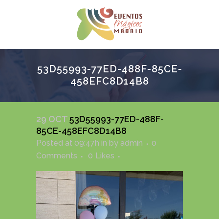
53D55993-77ED-488F-85CE-
458EFC8D14B8
29 OCT
53D55993-77ED-488F-
85CE-458EFC8D14B8
Posted at 09:47h
in
by
admin
0
Comments
0
Likes