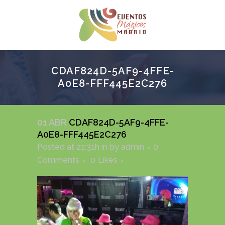
CDAF824D-5AF9-4FFE-
A0E8-FFF445E2C276
01 ABR
CDAF824D-5AF9-4FFE-
A0E8-FFF445E2C276
Posted at 21:31h
in
by
admin
0
Comments
0
Likes