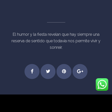
El humor y la fiesta revelan que hay siempre una
reserva de sentido que todavía nos permite vivir y
sonreír.
Step
Feel
Get
Dive
© Derechos Reservados Eventos Mágicos Madrid