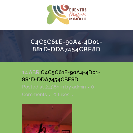
C4C5C61E-90A4-4D01-
881D-DDA7454CBE8D
14 ABR
C4C5C61E-90A4-4D01-
881D-DDA7454CBE8D
Posted at 21:58h
in
by
admin
0
Comments
0
Likes