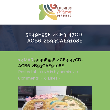
5049E95F-4CE3-47CD-
ACB6-2B93CAE9108E
13 MAR
5049E95F-4CE3-47CD-
ACB6-2B93CAE9108E
Posted at 21:07h
in
by
admin
0
Comments
0
Likes